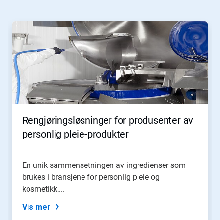
navigere,
eller
Dette
hopp
er
til
en
et
karusell.
lysbilde
Bruk
med
knappene
lysbildepunktene.
Neste
og
Forrige
til
å
Rengjøringsløsninger for produsenter av
navigere,
eller
personlig pleie-produkter
hopp
til
et
En unik sammensetningen av ingredienser som
lysbilde
brukes i bransjene for personlig pleie og
med
lysbildepunktene.
kosmetikk,...
Vis mer