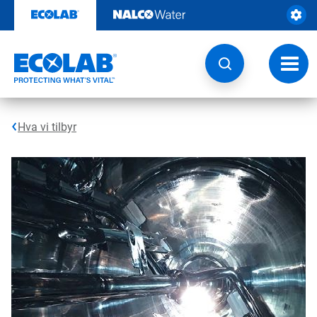
Gå
rett
til
innhold
Veksl
navig
Hva vi tilbyr