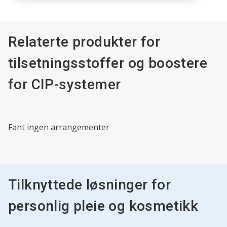
Relaterte produkter for
tilsetningsstoffer og boostere
for CIP-systemer
Dette
Fant ingen arrangementer
er
en
karusell.
Bruk
knappene
Tilknyttede løsninger for
Neste
og
personlig pleie og kosmetikk
Forrige
til
å