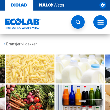
Gå
rett
til
innhold
Veksl
navig
Bransjer vi dekker