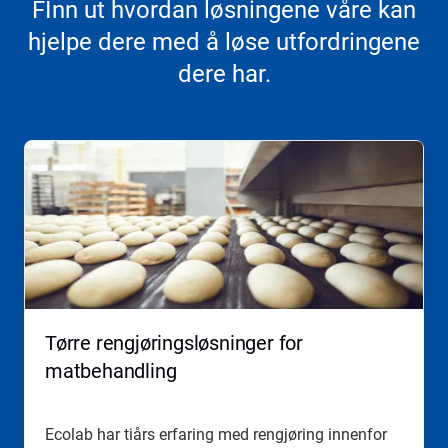
FInn ut hvordan løsningene våre kan
hjelpe dere med å løse utfordringene
dere har.
Dette
er
en
karusell.
Bruk
knappene
Neste
og
Forrige
til
å
Tørre rengjøringsløsninger for
navigere,
eller
matbehandling
hopp
til
et
Ecolab har tiårs erfaring med rengjøring innenfor
lysbilde