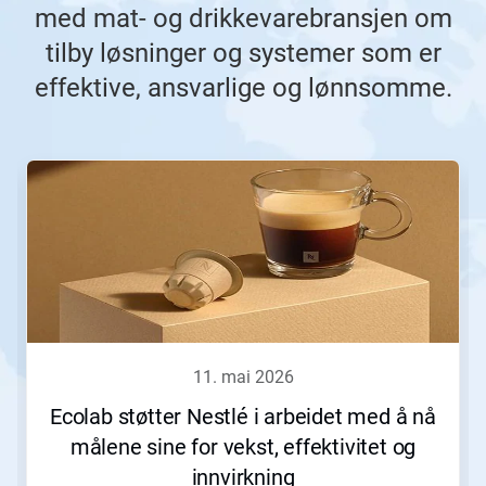
med mat- og drikkevarebransjen om
tilby løsninger og systemer som er
effektive, ansvarlige og lønnsomme.
Dette
er
en
karusell.
Bruk
knappene
Neste
og
Forrige
til
å
11. mai 2026
navigere,
eller
Ecolab støtter Nestlé i arbeidet med å nå
hopp
målene sine for vekst, effektivitet og
til
et
innvirkning