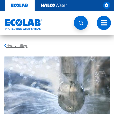
Gå
rett
til
innhold
Veksl
navig
Hva vi tilbyr