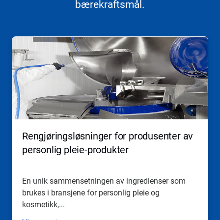
bærekraftsmål​​​​​​​.
Dette
er
en
karusell.
Bruk
knappene
Neste
og
Forrige
til
å
Rengjøringsløsninger for produsenter av
navigere,
eller
personlig pleie-produkter
hopp
til
et
En unik sammensetningen av ingredienser som
lysbilde
brukes i bransjene for personlig pleie og
med
lysbildepunktene.
kosmetikk,...