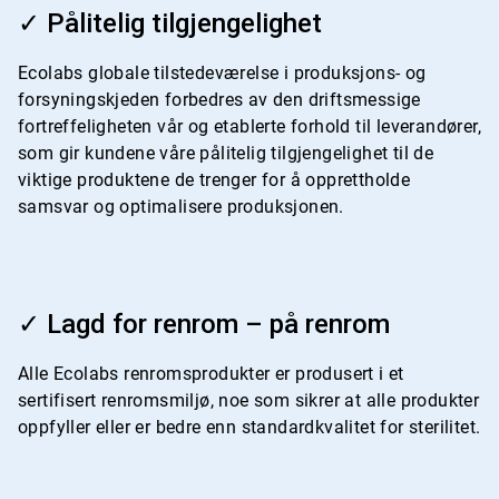
3
✓ Pålitelig tilgjengelighet
for
4
Ecolabs globale tilstedeværelse i produksjons- og
forsyningskjeden forbedres av den driftsmessige
fortreffeligheten vår og etablerte forhold til leverandører,
som gir kundene våre pålitelig tilgjengelighet til de
viktige produktene de trenger for å opprettholde
samsvar og optimalisere produksjonen.
ArticleTile
4
✓ Lagd for renrom – på renrom
for
4
Alle Ecolabs renromsprodukter er produsert i et
sertifisert renromsmiljø, noe som sikrer at alle produkter
oppfyller eller er bedre enn standardkvalitet for sterilitet.