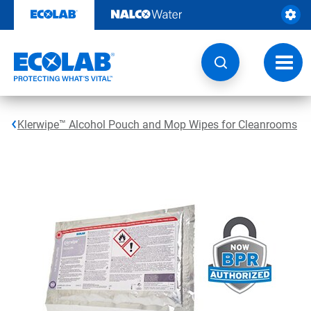
Gå
rett
til
innhold
Veksl
navig
Klerwipe™ Alcohol Pouch and Mop Wipes for Cleanrooms