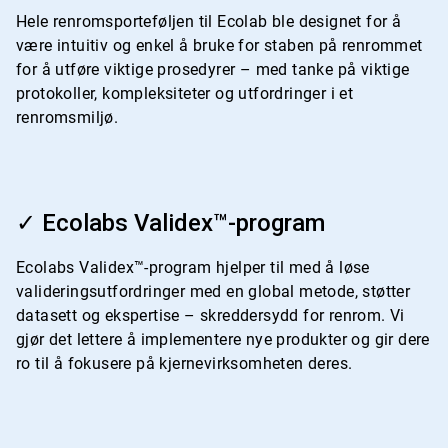
4
Hele renromsporteføljen til Ecolab ble designet for å
være intuitiv og enkel å bruke for staben på renrommet
for å utføre viktige prosedyrer – med tanke på viktige
protokoller, kompleksiteter og utfordringer i et
renromsmiljø.
ArticleTile
2
✓ Ecolabs Validex™-program
for
4
Ecolabs Validex™-program hjelper til med å løse
valideringsutfordringer med en global metode, støtter
datasett og ekspertise – skreddersydd for renrom. Vi
gjør det lettere å implementere nye produkter og gir dere
ro til å fokusere på kjernevirksomheten deres.
ArticleTile