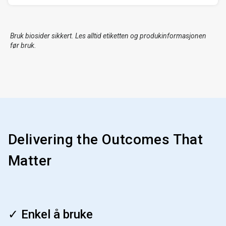
Bruk biosider sikkert. Les alltid etiketten og produkinformasjonen
før bruk.
Delivering the Outcomes That
Matter
ArticleTile
1
✓ Enkel å bruke
for