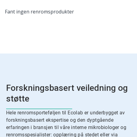
Dette
Fant ingen renromsprodukter
er
en
karusell.
Bruk
knappene
Neste
og
Forrige
til
å
navigere,
eller
Forskningsbasert veiledning og
hopp
til
støtte
et
lysbilde
med
Hele renromsporteføljen til Ecolab er underbygget av
lysbildepunktene.
forskningsbasert ekspertise og den dyptgående
erfaringen i bransjen til våre interne mikrobiologer og
renromsspesialister: opplæring på stedet eller via