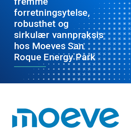
fremme
forretningsytelse,
robusthet og
sirkulær vannpraksis
hos Moeves San
Roque Energy Park