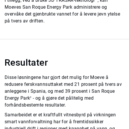
I tillegg, ved å bruke 3D TRASAR-teknologi™, kan
Moeves San Roque Energy Park administrere og
overvåke det gjenbrukte vannet for å levere jevn ytelse
på tvers av driften.
Resultater
Disse løsningene har gjort det mulig for Moeve å
redusere ferskvannsuttaket med 21 prosent på tvers av
anleggene i Spania, og med 39 prosent i San Roque
Energy Park
- og å gjøre det pålitelig med
†
forhåndsbestemte resultater.
Samarbeidet er et kraftfullt vitnesbyrd på virkningen
smart vannforvaltning har for å fremtidssikker
industriell drift i regioner med knapphet på vann, og