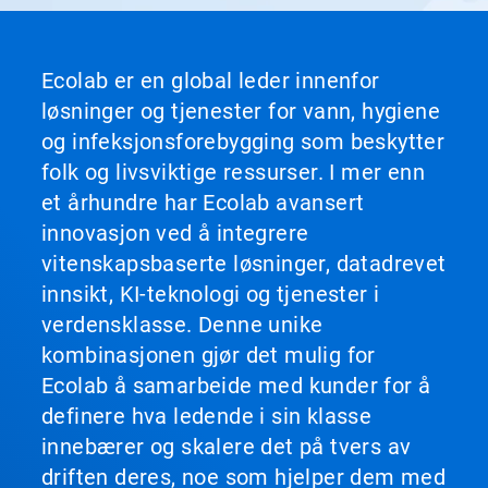
å
navigere,
eller
hopp
Ecolab er en global leder innenfor
til
løsninger og tjenester for vann, hygiene
et
lysbilde
og infeksjonsforebygging som beskytter
med
folk og livsviktige ressurser. I mer enn
lysbildepunktene.
et århundre har Ecolab avansert
innovasjon ved å integrere
vitenskapsbaserte løsninger, datadrevet
innsikt, KI-teknologi og tjenester i
verdensklasse. Denne unike
kombinasjonen gjør det mulig for
Ecolab å samarbeide med kunder for å
definere hva ledende i sin klasse
innebærer og skalere det på tvers av
driften deres, noe som hjelper dem med