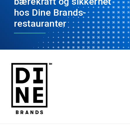
bærekraft og sikkerhet
hos Dine Brands-
restauranter