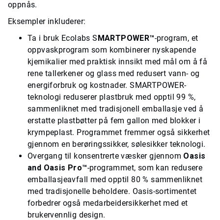
oppnås.
Eksempler inkluderer:
Ta i bruk Ecolabs S
MARTPOWER™
-program, et
oppvaskprogram som kombinerer nyskapende
kjemikalier med praktisk innsikt med mål om å få
rene tallerkener og glass med redusert vann- og
energiforbruk og kostnader. SMARTPOWER-
teknologi reduserer plastbruk med opptil 99 %,
sammenliknet med tradisjonell emballasje ved å
erstatte plastbøtter på fem gallon med blokker i
krympeplast. Programmet fremmer også sikkerhet
gjennom en berøringssikker, sølesikker teknologi.
Overgang til konsentrerte væsker gjennom
Oasis
and Oasis Pro™
-programmet, som kan redusere
emballasjeavfall med opptil 80 % sammenliknet
med tradisjonelle beholdere. Oasis-sortimentet
forbedrer også medarbeidersikkerhet med et
brukervennlig design.