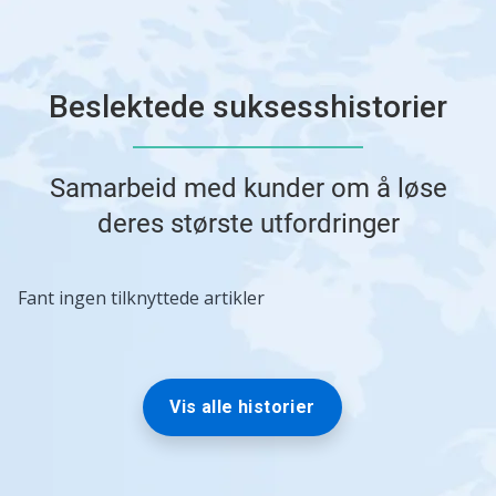
Beslektede suksesshistorier
Samarbeid med kunder om å løse
deres største utfordringer
Dette
Fant ingen tilknyttede artikler
er
en
karusell.
Bruk
knappene
Vis alle historier
Neste
og
Forrige
til