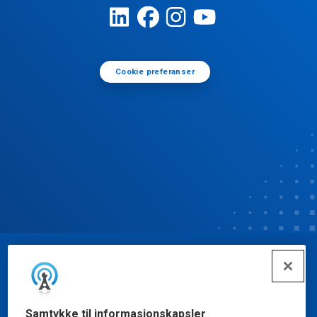
Cookie preferanser
© Ecolab Inc. 2025
Sikkerhetsdatablad
|
Personvernerklæring
|
Samtykke til informasjonskapsler