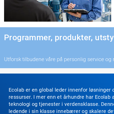
Programmer, produkter, utsty
Utforsk tilbudene våre på personlig service og
Ecolab er en global leder innenfor løsninger 
ressurser. I mer enn et århundre har Ecolab 
teknologi og tjenester i verdensklasse. Den
ledende i sin klasse innebærer og skalere de