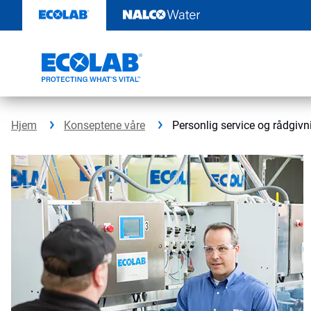
Gå
rett
til
innhold
Hjem
Konseptene våre
Personlig service og rådgivn