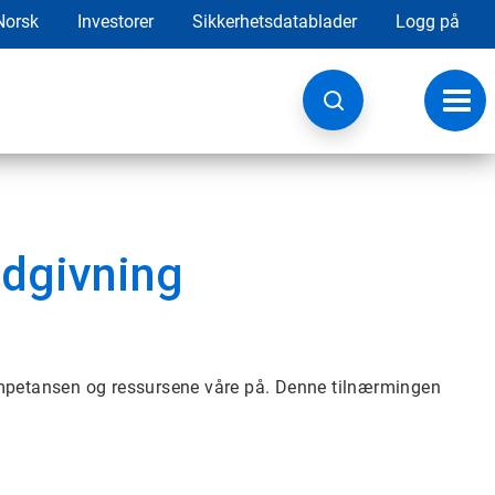
Norsk
Investorer
Sikkerhetsdatablader
Logg på
Veksl
navig
ådgivning
ompetansen og ressursene våre på. Denne tilnærmingen