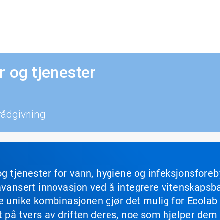
r og tjenester
 rådgivning
og tjenester for vann, hygiene og infeksjonsforeb
avansert innovasjon ved å integrere vitenskapsbas
ne unike kombinasjonen gjør det mulig for Ecola
t på tvers av driften deres, noe som hjelper dem