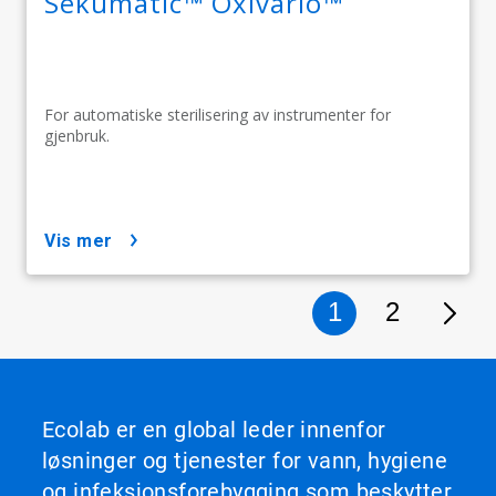
Sekumatic™ Oxivario™
For automatiske sterilisering av instrumenter for
gjenbruk.
vis mer
1
2
Ecolab er en global leder innenfor
løsninger og tjenester for vann, hygiene
og infeksjonsforebygging som beskytter