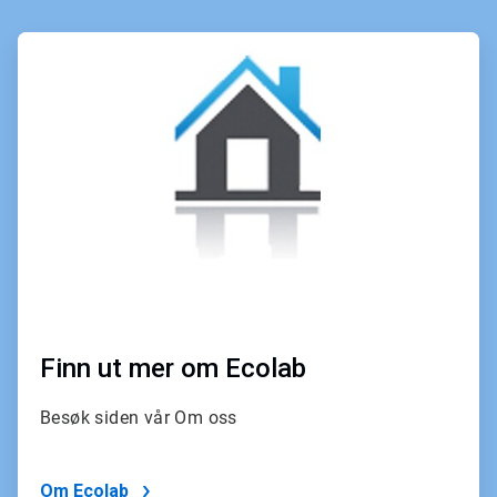
ArticleTile
1
of
4
Finn ut mer om Ecolab
Besøk siden vår Om oss
Om Ecolab