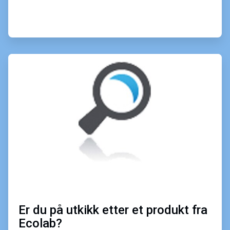
ArticleTile
2
of
4
Er du på utkikk etter et produkt fra
Ecolab?