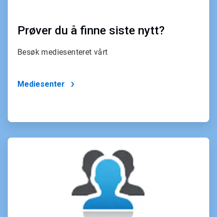
Prøver du å finne siste nytt?
Besøk mediesenteret vårt
Mediesenter
ArticleTile
4
of
4