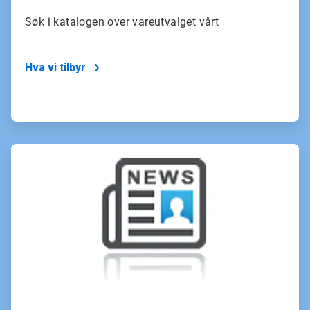
Søk i katalogen over vareutvalget vårt
Hva vi tilbyr
ArticleTile
3
of
4