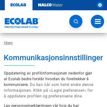
Gå
rett
til
innhold
Veksl
navig
Hjem
Kommunikasjonsinnstillinger
Oppdatering av profilinformasjonen nedenfor gjør
at Ecolab bedre forstår hvordan du foretrekker å
kommunisere.
Du kan når som helst endre denne
informasjonen. Klikk på «Lagre preferanser» for
å oppdatere profilen og preferansene dine.
Les
personvernerklæringen
vår hvis du har