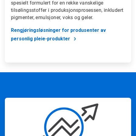
spesielt formulert for en rekke vanskelige
tilsølingsstoffer i produksjonsprosessen, inkludert
pigmenter, emulsjoner, voks og geler.
Rengjøringsløsninger for produsenter av
personlig pleie-produkter
A
r
t
i
c
l
e