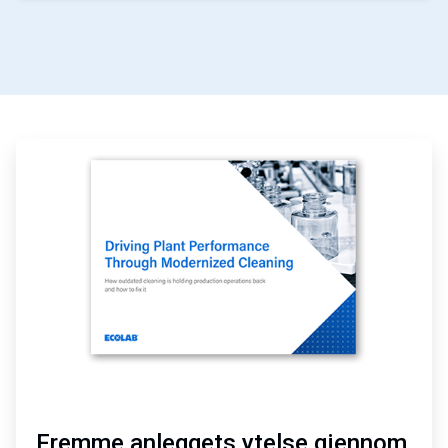
ArticleTile
1
for
2
Fremme anleggets ytelse gjennom