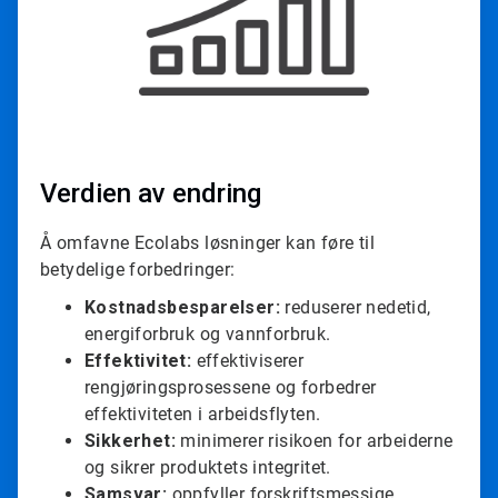
T
i
l
e
2
f
o
r
3
Verdien av endring
Å omfavne Ecolabs løsninger kan føre til
betydelige forbedringer:
Kostnadsbesparelser:
reduserer nedetid,
energiforbruk og vannforbruk.
Effektivitet:
effektiviserer
rengjøringsprosessene og forbedrer
effektiviteten i arbeidsflyten.
Sikkerhet:
minimerer risikoen for arbeiderne
og sikrer produktets integritet.
Samsvar:
oppfyller forskriftsmessige