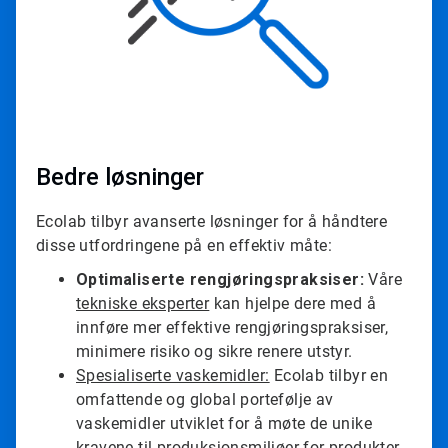
T
i
l
e
1
f
o
r
3
Bedre løsninger
Ecolab tilbyr avanserte løsninger for å håndtere
disse utfordringene på en effektiv måte:
Optimaliserte rengjøringspraksiser:
Våre
tekniske eksperter
kan hjelpe dere med å
innføre mer effektive rengjøringspraksiser,
minimere risiko og sikre renere utstyr.
Spesialiserte vaskemidler:
Ecolab tilbyr en
omfattende og global portefølje av
vaskemidler utviklet for å møte de unike
kravene til produksjonsmiljøer for produkter