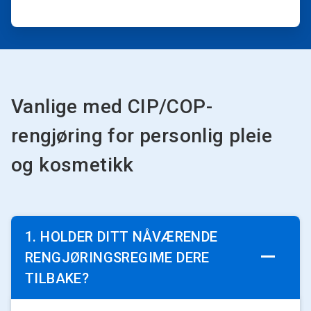
Vanlige med CIP/COP-
rengjøring for personlig pleie
og kosmetikk
1. HOLDER DITT NÅVÆRENDE
RENGJØRINGSREGIME DERE
TILBAKE?