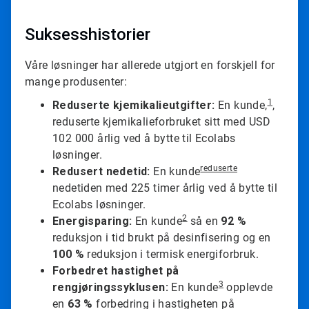
o
r
3
Suksesshistorier
Våre løsninger har allerede utgjort en forskjell for
mange produsenter:
1
Reduserte kjemikalieutgifter:
En kunde,
,
reduserte kjemikalieforbruket sitt med USD
102 000 årlig ved å bytte til Ecolabs
løsninger.
reduserte
Redusert nedetid:
En kunde
nedetiden med 225 timer årlig ved å bytte til
Ecolabs løsninger.
2
Energisparing:
En kunde
så en
92 %
reduksjon i tid brukt på desinfisering og en
100 %
reduksjon i termisk energiforbruk.
Forbedret hastighet på
3
rengjøringssyklusen:
En kunde
opplevde
en
63 %
forbedring i hastigheten på