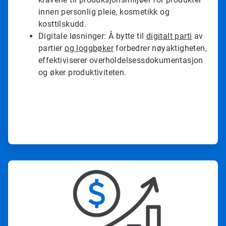
innen personlig pleie, kosmetikk og
kosttilskudd.
Digitale løsninger: Å bytte til
digitalt parti
av
partier
og loggbøker
forbedrer nøyaktigheten,
effektiviserer overholdelsessdokumentasjon
og øker produktiviteten.
A
r
t
i
c
l
e