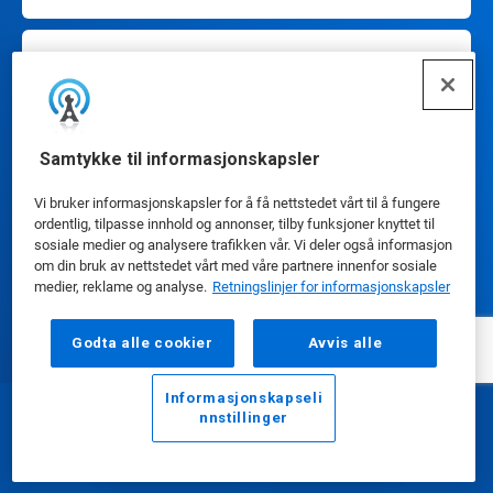
Selskapet vårt
Samtykke til informasjonskapsler
Vi bruker informasjonskapsler for å få nettstedet vårt til å fungere
ordentlig, tilpasse innhold og annonser, tilby funksjoner knyttet til
Ta kontakt
sosiale medier og analysere trafikken vår. Vi deler også informasjon
om din bruk av nettstedet vårt med våre partnere innenfor sosiale
medier, reklame og analyse.
Retningslinjer for informasjonskapsler
Godta alle cookier
Avvis alle
Cookie preferanser
Informasjonskapseli
nnstillinger
E-post
Ring