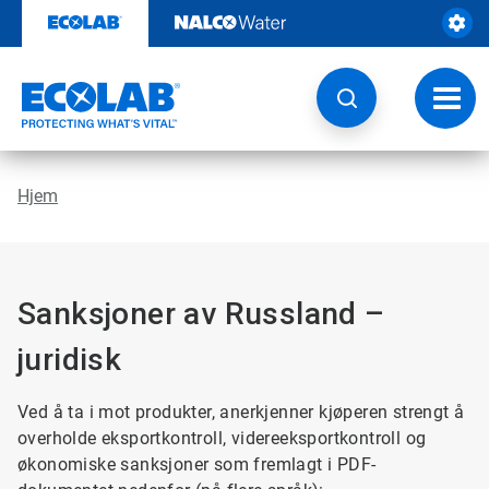
Gå
rett
til
innhold
Veksl
navig
Hjem
Sanksjoner av Russland –
juridisk
Ved å ta i mot produkter, anerkjenner kjøperen strengt å
overholde eksportkontroll, videreeksportkontroll og
økonomiske sanksjoner som fremlagt i PDF-