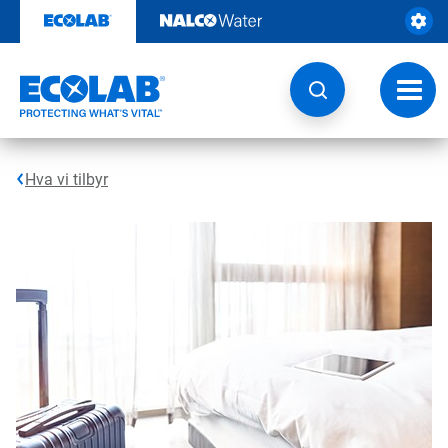
Gå
rett
til
innhold
Veksl
navig
Hva vi tilbyr