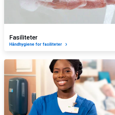
Fasiliteter
Håndhygiene for fasiliteter
ArticleTile
2
for
4