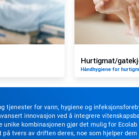
Hurtigmat/gatek
Håndhygiene for hurtig
og tjenester for vann, hygiene og infeksjonsforeb
avansert innovasjon ved å integrere vitenskapsbas
ne unike kombinasjonen gjør det mulig for Ecola
t på tvers av driften deres, noe som hjelper dem