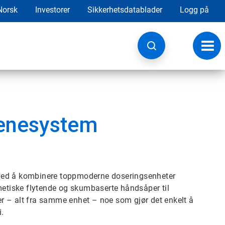
Norsk
Investorer
Sikkerhetsdatablader
Logg på
Veksl
navig
enesystem
 ved å kombinere toppmoderne doseringsenheter
tiske flytende og skumbaserte håndsåper til
r – alt fra samme enhet – noe som gjør det enkelt å
i.