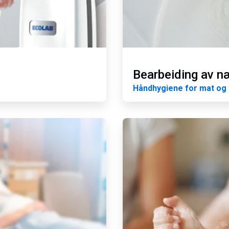
Bearbeiding av n
Håndhygiene for mat og 
ArticleTile
4
for
4