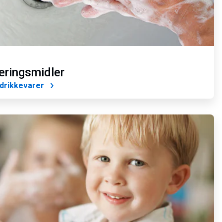
æringsmidler
drikkevarer