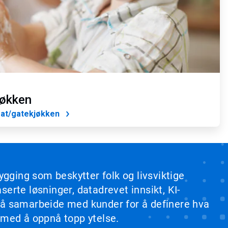
jøkken
mat/gatekjøkken
ygging som beskytter folk og livsviktige
erte løsninger, datadrevet innsikt, KI-
b å samarbeide med kunder for å definere hva
 med å oppnå topp ytelse.