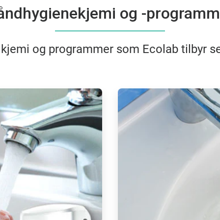
åndhygienekjemi og -programm
 kjemi og programmer som Ecolab tilbyr s
ArticleTile
3
for
4