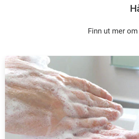
H
Finn ut mer om
ArticleTile
1
for
4