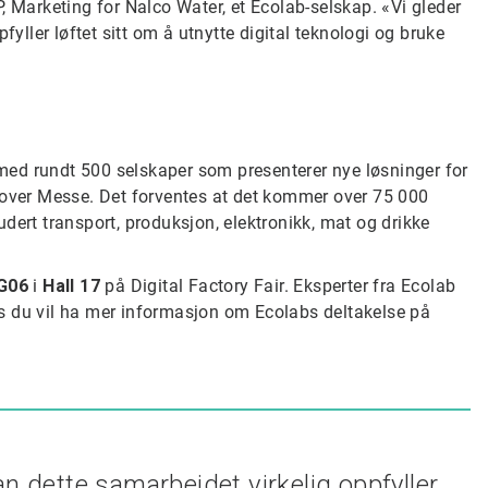
, Marketing for Nalco Water, et Ecolab-selskap. «Vi gleder
fyller løftet sitt om å utnytte digital teknologi og bruke
ed rundt 500 selskaper som presenterer nye løsninger for
nover Messe. Det forventes at det kommer over 75 000
ludert transport, produksjon, elektronikk, mat og drikke
G06
i
Hall 17
på Digital Factory Fair. Eksperter fra Ecolab
vis du vil ha mer informasjon om Ecolabs deltakelse på
an dette samarbeidet virkelig oppfyller