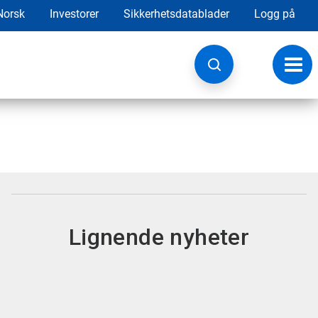
Norsk
Investorer
Sikkerhetsdatablader
Logg på
Veksl
navig
Lignende nyheter