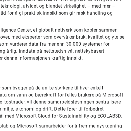
lingteknologi, utvidet og blandet virkelighet – med mer –
 for å gi praktisk innsikt som gir rask handling og
elligence Center, et globalt nettverk som kobler sammen
 over, med eksperter som overvåker bruk, kvalitet og ytelse
som vurderer data fra mer enn 30 000 systemer for
ng årlig. Inndata på nettstedsnivå, nettskybasert
ør denne informasjonen kraftig innsikt.
r
som bygger på de unike styrkene til hver enkelt
ata om vann og bærekraft for felles brukere på Microsoft
rte kostnader, vil denne samarbeidsløsningen sentralisere
ljø, økonomi og drift. Dette fører til forbedret
 mål med Microsoft Cloud for Sustainability og ECOLAB3D.
Ecolab og Microsoft samarbeider for å fremme nyskapning