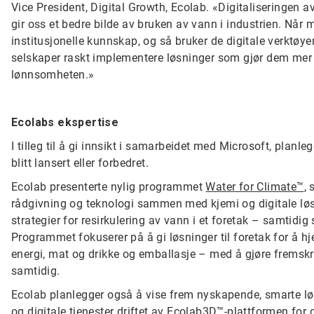
Vice President, Digital Growth, Ecolab. «Digitaliseringen a
gir oss et bedre bilde av bruken av vann i industrien. N
institusjonelle kunnskap, og så bruker de digitale verktøy
selskaper raskt implementere løsninger som gjør dem mer 
lønnsomheten.»
Ecolabs ekspertise
I tilleg til å gi innsikt i samarbeidet med Microsoft, plan
blitt lansert eller forbedret.
Ecolab presenterte nylig programmet
Water for Climate™
, 
rådgivning og teknologi sammen med kjemi og digitale løsni
strategier for resirkulering av vann i et foretak – samtidi
Programmet fokuserer på å gi løsninger til foretak for å hje
energi, mat og drikke og emballasje – med å gjøre fremskri
samtidig.
Ecolab planlegger også å vise frem nyskapende, smarte l
og digitale tjenester driftet av Ecolab3D™-plattformen for d