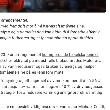
v arrangementet.
 med fremdrift mot å nå bærekraftsmålene sine.
lyse og automatisering kan bidra til å forbedre effektiv
ransjen forbedres, og at lønnsomheten opprettholdes.
23. Før arrangementet
kunngjorde de to selskapene et
edret effektivitet på industrielle bruksområder. Målet er å
n av vann reduserer også bruken av energi, og hjelper
ftsmålene sine på en lønnsom måte.
nforsyning og etterspørsel av vann kommer til å nå 56 %
distribusjon av vann til anslagsvis 10 % av drivhusgasser.
rategier for å redusere vann- og energiforbruk, samtidig
sere én spesielt viktig ressurs – vann», sa Michael Cerilli,