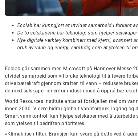
Ecolab har kunngjort et utvidet samarbeid i forkant a
De to selskapene har teknologi som hjelper selskaper
Nye digitale verktøy kombinert med kjemi, avansert ana
bruk av vann og energi, samtidig som at ytelsen til b
Ecolab går sammen med Microsoft på Hannover Messe 20
utvidet samarbeid
som vil bruke teknologi til å levere forb
drive bærekraft gjennom kraften til vann – redusere bruke
dermed selskaper innenfor industri med å oppnå bærekra
World Resources Institute antar at forskjellen mellom van
innen 2030. Videre bidrar globalt vannforbruk, lagring og 
Smart vannkontroll kan hjelpe selskaper med å utarbeide st
som ytelsen til bedriften prioriteres.
«Klimakrisen tiltar. Bransjen kan svare på dette ved å adres