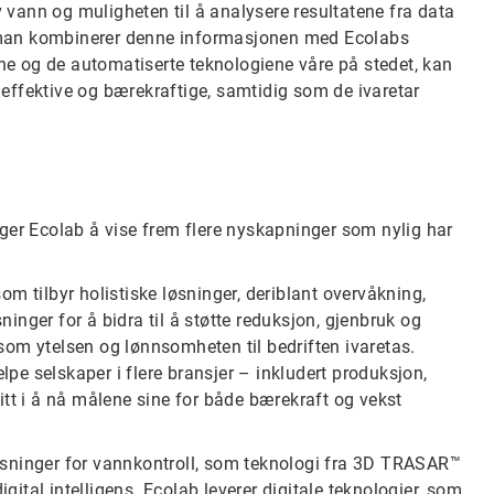
v vann og muligheten til å analysere resultatene fra data
år man kombinerer denne informasjonen med Ecolabs
ene og de automatiserte teknologiene våre på stedet, kan
effektive og bærekraftige, samtidig som de ivaretar
legger Ecolab å vise frem flere nyskapninger som nylig har
som tilbyr holistiske løsninger, deriblant overvåkning,
nger for å bidra til å støtte reduksjon, gjenbruk og
g som ytelsen og lønnsomheten til bedriften ivaretas.
lpe selskaper i flere bransjer – inkludert produksjon,
tt i å nå målene sine for både bærekraft og vekst
øsninger for vannkontroll, som teknologi fra 3D TRASAR™
igital intelligens. Ecolab leverer digitale teknologier, som