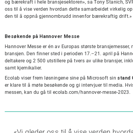
og bærekraft i hele bransjesektoren», sa Tony Stanich, SVP
oss til å vise verden hvordan dette samarbeidet virkelig opp
den til å oppnå gjennombrudd innenfor bærekraftig drift.»
Besøkende på Hannover Messe
Hannover Messe er én av Europas største bransjemesser, m
bransjen. Den finner sted i perioden 17.–21. april på Han
deltakere og 2 500 utstillere på tvers av ulike bransjer, ink
samt kjemikalier.
Ecolab viser frem løsningene sine på Microsoft sin
stand 
er klare til å møte besøkende og gi intervjuer til media. H
messen, kan du gå til ecolab.com/hannover-messe-2023.
«Vi gleder oss til å vise verden hvord