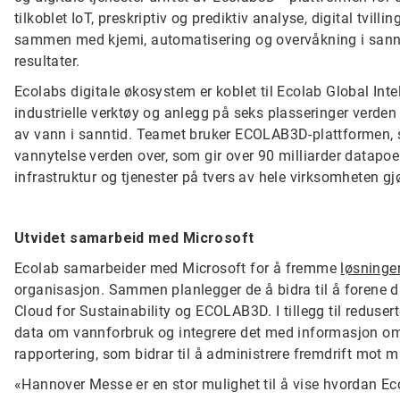
tilkoblet IoT, preskriptiv og prediktiv analyse, digital tvil
sammen med kjemi, automatisering og overvåkning i sanntid
resultater.
Ecolabs digitale økosystem er koblet til Ecolab Global Int
industrielle verktøy og anlegg på seks plasseringer verden
av vann i sanntid. Teamet bruker ECOLAB3D-plattformen, 
vannytelse verden over, som gir over 90 milliarder datapoe
infrastruktur og tjenester på tvers av hele virksomheten gj
Utvidet samarbeid med Microsoft
Ecolab samarbeider med Microsoft for å fremme
løsninge
organisasjon. Sammen planlegger de å bidra til å forene d
Cloud for Sustainability og ECOLAB3D. I tillegg til reduse
data om vannforbruk og integrere det med informasjon om mi
rapportering, som bidrar til å administrere fremdrift mot
«Hannover Messe er en stor mulighet til å vise hvordan 