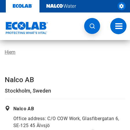
Gå
rett
til
innhold
Veksl
navig
Hjem
Nalco AB
Stockholm, Sweden
Nalco AB
Office address: C/O COW Work, Glasfibergatan 6,
SE-125 45 Älvsjö