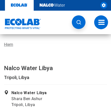
Gå
rett
til
innhold
Veksl
navig
Hjem
Nalco Water Libya
Tripoli, Libya
Nalco Water Libya
Shara Ben Ashur
Tripoli, Libya