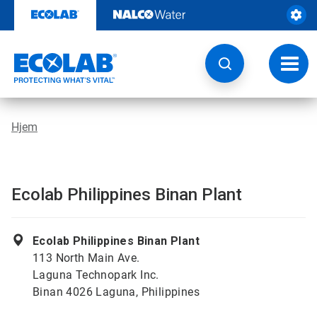
Gå
rett
til
innhold
Veksl
navig
Hjem
Ecolab Philippines Binan Plant
Ecolab Philippines Binan Plant
113 North Main Ave.
Laguna Technopark Inc.
Binan 4026 Laguna, Philippines