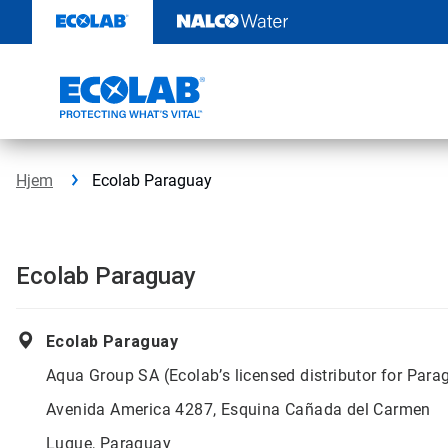
Gå
rett
til
innhold
Hjem
Ecolab Paraguay
Ecolab Paraguay
Ecolab Paraguay
Aqua Group SA (Ecolab’s licensed distributor for Para
Avenida America 4287, Esquina Cañada del Carmen
Luque, Paraguay