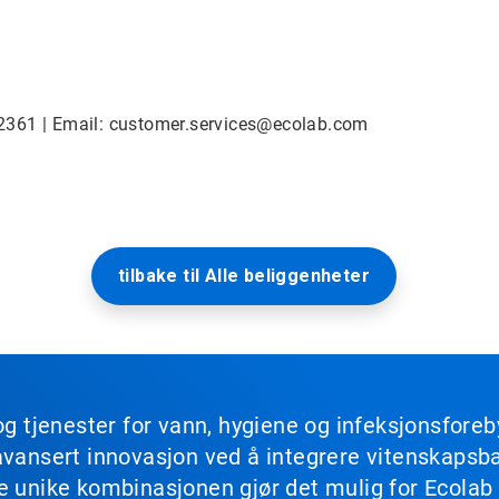
82361 | Email: customer.services@ecolab.com
tilbake til Alle beliggenheter
og tjenester for vann, hygiene og infeksjonsforeb
avansert innovasjon ved å integrere vitenskapsbas
ne unike kombinasjonen gjør det mulig for Ecola