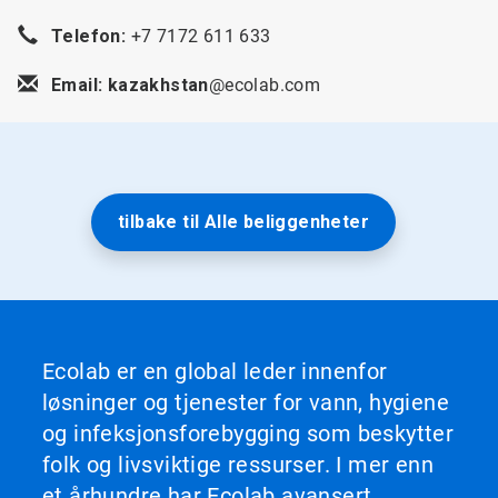
Telefon:
+7 7172 611 633
Email: kazakhstan
@ecolab.com
tilbake til Alle beliggenheter
Ecolab er en global leder innenfor
løsninger og tjenester for vann, hygiene
og infeksjonsforebygging som beskytter
folk og livsviktige ressurser. I mer enn
et århundre har Ecolab avansert