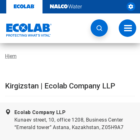
Gå
rett
til
innhold
Veksl
navig
Hjem
Kirgizstan | Ecolab Company LLP
Ecolab Company LLP
Kunaev street, 10, office 1208, Business Center
“Emerald tower” Astana, Kazakhstan, Z05H9A7