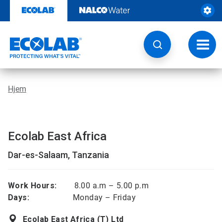
Gå
rett
til
innhold
Veksl
navig
Hjem
Ecolab East Africa
Dar-es-Salaam, Tanzania
Work Hours:
8.00 a.m – 5.00 p.m
Days:
Monday – Friday
Ecolab East Africa (T) Ltd