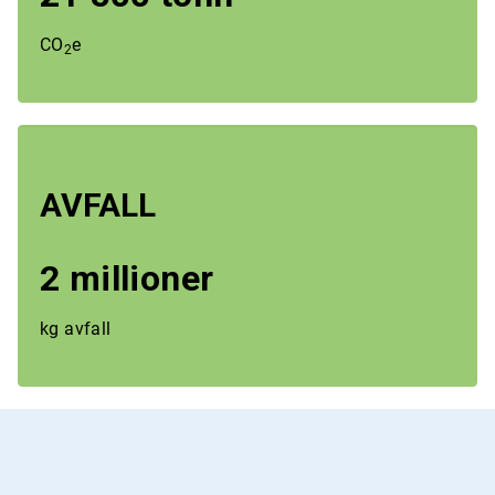
CO
e
2
AVFALL
2 millioner
kg avfall