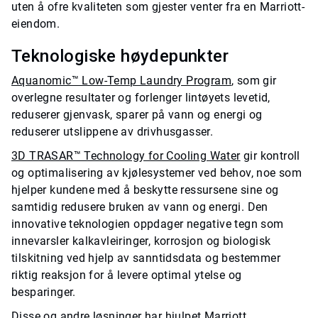
uten å ofre kvaliteten som gjester venter fra en Marriott-
eiendom.
Teknologiske høydepunkter
Aquanomic™ Low-Temp Laundry Program
, som gir
overlegne resultater og forlenger lintøyets levetid,
reduserer gjenvask, sparer på vann og energi og
reduserer utslippene av drivhusgasser.
3D TRASAR™ Technology for Cooling Water
gir kontroll
og optimalisering av kjølesystemer ved behov, noe som
hjelper kundene med å beskytte ressursene sine og
samtidig redusere bruken av vann og energi. Den
innovative teknologien oppdager negative tegn som
innevarsler kalkavleiringer, korrosjon og biologisk
tilskitning ved hjelp av sanntidsdata og bestemmer
riktig reaksjon for å levere optimal ytelse og
besparinger.
Disse og andre løsninger har hjulpet Marriott