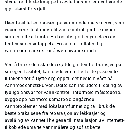
steder og tildele knappe investeringsmidler der hvor de
gjør størst forskjell.
Hver fasilitet er plassert på vannmodenhetskurven, som
visualiserer tilstanden til vannkontroll på fire nivåer
som er lette å forstå. En fasilitet på begynnelsen av
ferden sin er «utappet». En som er fullstendig
vannmoden anses for å være «vannsmart».
Ved å bruke den skreddersydde guiden for bransjen på
sin egen fasilitet, kan stedsledere treffe de passende
tiltakene for å flytte seg opp til det neste nivået på
vannmodenhetskurven. Dette kan inkludere tildeling av
tydlige ansvar for vannkontroll, informere målstedene,
bygge opp nærmere samarbeid angående
vannproblemer med lokalsamfunnet og ta i bruk de
beste praksisene fra reparasjon av lekkasjer og
avslåing av vannet i helgene til installasjon av internett-
tilkoblede smarte vannmålere og sofistikerte