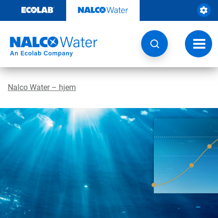
Gå
rett
til
innhold
Veksl
navig
Nalco Water – hjem