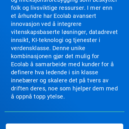
til
folk og livsviktige ressurser. I mer enn
å
navigere,
et århundre har Ecolab avansert
eller
innovasjon ved å integrere
hopp
til
vitenskapsbaserte løsninger, datadrevet
et
innsikt, KI-teknologi og tjenester i
lysbilde
med
verdensklasse. Denne unike
lysbildepunktene.
kombinasjonen gjør det mulig for
Ecolab å samarbeide med kunder for å
definere hva ledende i sin klasse
innebærer og skalere det på tvers av
driften deres, noe som hjelper dem med
å oppnå topp ytelse.