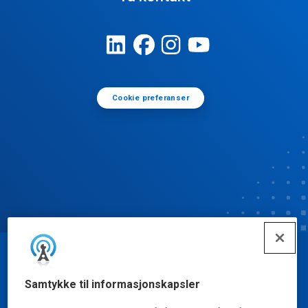
Cookie preferanser
© Ecolab Inc. 2025
Samtykke til informasjonskapsler
Sikkerhetsdatablad
|
Personvernerklæring
|