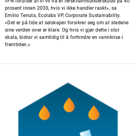
«FN forutser at vi vil ha et ferskvannsunderskudd på 40
prosent innen 2030, hvis vi ikke handler raskt», sa
Emilio Tenuta, Ecolabs VP, Corporate Sustainability.
«Det er på tide at selskaper forsikrer seg om at stedene
sine verden over er klare. Og hvis vi gjør dette i stor
skala, bidrar vi samtidig til å forhindre en vannkrise i
fremtiden.»