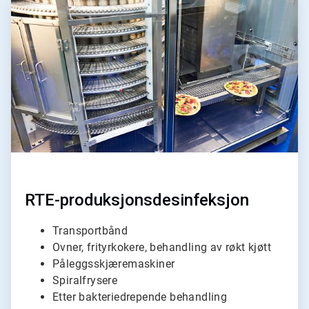
2
for
2
RTE-produksjonsdesinfeksjon
Transportbånd
Ovner, frityrkokere, behandling av røkt kjøtt
Påleggsskjæremaskiner
Spiralfrysere
Etter bakteriedrepende behandling