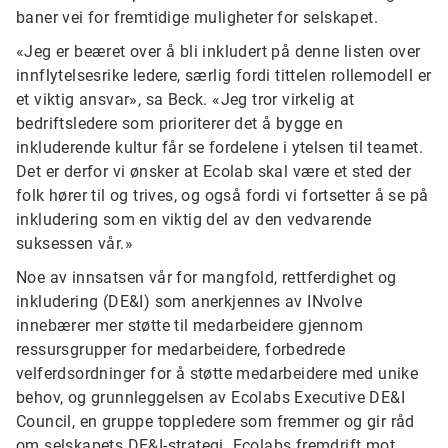
baner vei for fremtidige muligheter for selskapet.
«Jeg er beæret over å bli inkludert på denne listen over
innflytelsesrike ledere, særlig fordi tittelen rollemodell er
et viktig ansvar», sa Beck. «Jeg tror virkelig at
bedriftsledere som prioriterer det å bygge en
inkluderende kultur får se fordelene i ytelsen til teamet.
Det er derfor vi ønsker at Ecolab skal være et sted der
folk hører til og trives, og også fordi vi fortsetter å se på
inkludering som en viktig del av den vedvarende
suksessen vår.»
Noe av innsatsen vår for mangfold, rettferdighet og
inkludering (DE&I) som anerkjennes av INvolve
innebærer mer støtte til medarbeidere gjennom
ressursgrupper for medarbeidere, forbedrede
velferdsordninger for å støtte medarbeidere med unike
behov, og grunnleggelsen av Ecolabs Executive DE&I
Council, en gruppe toppledere som fremmer og gir råd
om selskapets DE&I-strategi. Ecolabs fremdrift mot