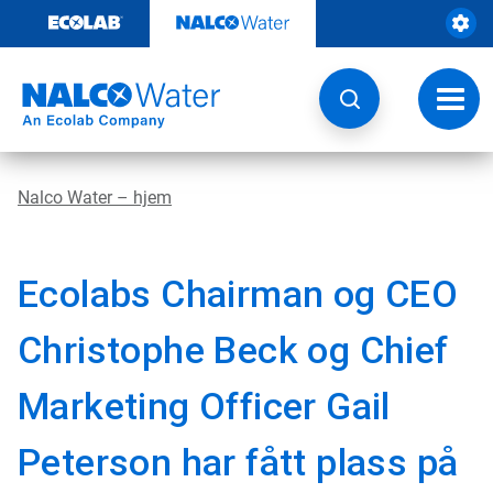
Gå
rett
til
innhold
Veksl
navig
Nalco Water – hjem
Ecolabs Chairman og CEO
Christophe Beck og Chief
Marketing Officer Gail
Peterson har fått plass på