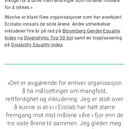
viktige for å drive frem endringer som forserer hindere
for å lykkes.»
INvolve er blant flere organisasjoner som har anerkjent
Ecolabs innsats de siste årene. Andre utmerkelser
inkluderer fire år på rad på
Bloomberg Gender-Equality
Index
og
DiversityInc Top 50 list
samt en topplassering
på
Disability Equality Index
.
«Det er avgjørende for enhver organisasjon
å ha målsettinger om mangfold,
rettferdighet og inkludering. Jeg er stolt over
å kunne si at vi i Ecolab har hatt større
fremgang mot mot målene våre i fjor enn de
tre siste årene til sammen. Jeg gleder meg