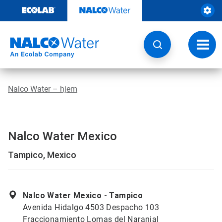
Gå
rett
til
innhold
Veksl
navig
Nalco Water – hjem
Nalco Water Mexico
Tampico, Mexico
Nalco Water Mexico - Tampico
Avenida Hidalgo 4503 Despacho 103
Fraccionamiento Lomas del Naranjal