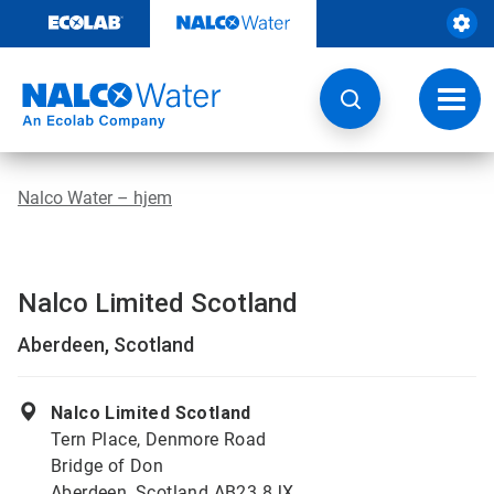
Gå
rett
til
innhold
Veksl
navig
Nalco Water – hjem
Nalco Limited Scotland
Aberdeen, Scotland
Nalco Limited Scotland
Tern Place, Denmore Road
Bridge of Don
Aberdeen, Scotland AB23 8JX