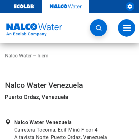
Gå
rett
til
innhold
Veksl
navig
Nalco Water – hjem
Nalco Water Venezuela
Puerto Ordaz, Venezuela
Nalco Water Venezuela
Carretera Tocoma, Edif Minú Floor 4
Altavista Norte, Puerto Ordaz, Venezuela