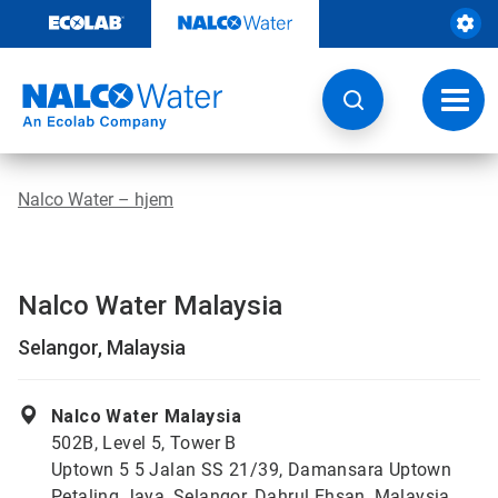
Gå
rett
til
innhold
Veksl
navig
Nalco Water – hjem
Nalco Water Malaysia
Selangor, Malaysia
Nalco Water Malaysia
502B, Level 5, Tower B
Uptown 5 5 Jalan SS 21/39, Damansara Uptown
Petaling Jaya, Selangor, Dahrul Ehsan, Malaysia