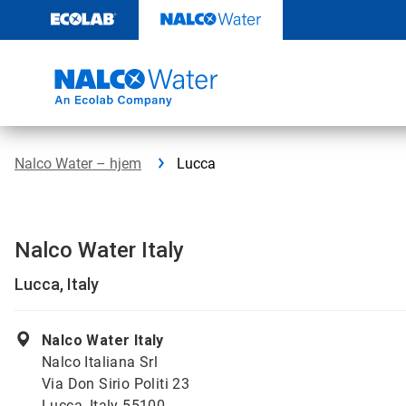
Gå
rett
til
innhold
Nalco Water – hjem
Lucca
Nalco Water Italy
Lucca, Italy
Nalco Water Italy
Nalco Italiana Srl
Via Don Sirio Politi 23
Lucca, Italy 55100