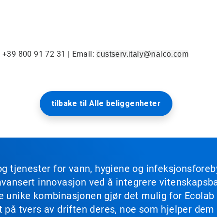
: +39 800 91 72 31 | Email:
custserv.italy@nalco.com
tilbake til Alle beliggenheter
og tjenester for vann, hygiene og infeksjonsforeb
avansert innovasjon ved å integrere vitenskapsbas
ne unike kombinasjonen gjør det mulig for Ecola
t på tvers av driften deres, noe som hjelper dem