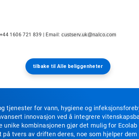
 +44 1606 721 839 | Email:
custserv.uk@nalco.com
tilbake til Alle beliggenheter
og tjenester for vann, hygiene og infeksjonsforeb
avansert innovasjon ved å integrere vitenskapsbas
ne unike kombinasjonen gjør det mulig for Ecola
t på tvers av driften deres, noe som hjelper dem