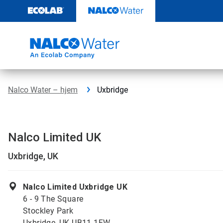
Gå
rett
til
innhold
Nalco Water – hjem
Uxbridge
Nalco Limited UK
Uxbridge, UK
Nalco Limited Uxbridge UK
6 - 9 The Square
Stockley Park
Uxbridge, UK UB11 1FW