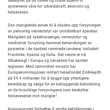
søkelyset på de sterke og svake sidene til
systemene våre for arbeidskraft, økonomi og
helsevesen.
Den manglende evnen til å skalere opp forsyningen
av personlig verneutstyr var umiddelbart åpenbar.
Mangelen på sykehussenger, verneutstyr og
medisinsk forsyning hemmet behandlingen av
pasienter i de hardest rammede landene, inkludert
Frankrike, Spania og Italia. Det verste er nå
tilbakelagt i Europa og vanskene har samlet
regionen. Med samordnet innsats har
Europakommisjonen innført helsefondet EU4Health
på €9 4 milliarder for å bygge opp ytterligere
beredskap og sørge for en betryggende beholdning
av de livsviktige forsyningene som beskytter
1
helsevesenet mot mangler
.
Koronaviruset fortsetter å smitte befolkningen i