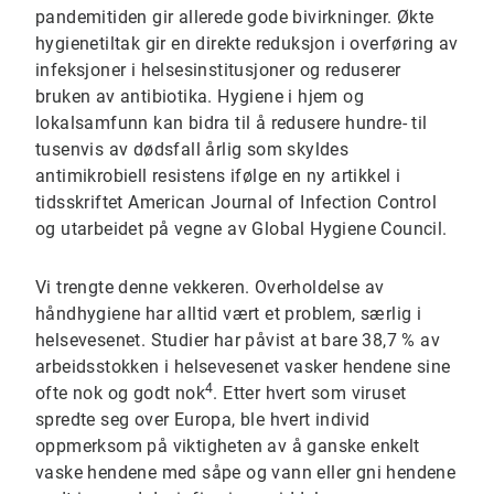
pandemitiden gir allerede gode bivirkninger. Økte
hygienetiltak gir en direkte reduksjon i overføring av
infeksjoner i helsesinstitusjoner og reduserer
bruken av antibiotika. Hygiene i hjem og
lokalsamfunn kan bidra til å redusere hundre- til
tusenvis av dødsfall årlig som skyldes
antimikrobiell resistens ifølge en ny artikkel i
tidsskriftet American Journal of Infection Control
og utarbeidet på vegne av Global Hygiene Council.
Vi trengte denne vekkeren. Overholdelse av
håndhygiene har alltid vært et problem, særlig i
helsevesenet. Studier har påvist at bare 38,7 % av
arbeidsstokken i helsevesenet vasker hendene sine
4
ofte nok og godt nok
. Etter hvert som viruset
spredte seg over Europa, ble hvert individ
oppmerksom på viktigheten av å ganske enkelt
vaske hendene med såpe og vann eller gni hendene