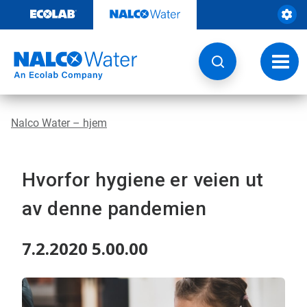
Gå
rett
til
innhold
Veksl
navig
Nalco Water – hjem
Hvorfor hygiene er veien ut
av denne pandemien
7.2.2020 5.00.00