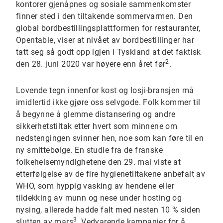
kontorer gjenåpnes og sosiale sammenkomster
finner sted i den tiltakende sommervarmen. Den
global bordbestillingsplattformen for restauranter,
Opentable, viser at nivået av bordbestillinger har
tatt seg så godt opp igjen i Tyskland at det faktisk
2
den 28. juni 2020 var høyere enn året før
.
Lovende tegn innenfor kost og losji-bransjen må
imidlertid ikke gjøre oss selvgode. Folk kommer til
å begynne å glemme distansering og andre
sikkerhetstiltak etter hvert som minnene om
nedstengingen svinner hen, noe som kan føre til en
ny smittebølge. En studie fra de franske
folkehelsemyndighetene den 29. mai viste at
etterfølgelse av de fire hygienetiltakene anbefalt av
WHO, som hyppig vasking av hendene eller
tildekking av munn og nese under hosting og
nysing, allerede hadde falt med nesten 10 % siden
3
slutten av mars
. Vedvarende kampanjer for å