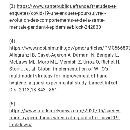
(3)
https://www.santepubliquefrance.fr/etudes-et-
enquetes/covid-19-une-enquete-pour-suivre-l-
evolution-des-comportements-et-de-la-sante-
mentale-pendant-l-epidemie#block-242830
(4)
https://www.ncbi.nlm.nih.gov/pmc/articles/PMC5668
Allegranzi B, Gayet-Ageron A, Damani N, Bengaly L,
McLaws ML, Moro ML, Memish Z, Urroz O, Richet H,
Storr J, et al. Global implementation of WHO's
multimodal strategy for improvement of hand
hygiene: a quasi-experimental study. Lancet Infect
Dis. 2013;13:843–851.
(5)
https://www.foodsafetynews.com/2020/05/survey-
finds-hygiene-focus-when-eating-out-after-covid-19-
lockdown/