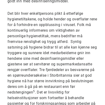
godt inn med desinfiseringsmiddel.
Det blir hver enkeltpersons plikt å etterfølge
hygienetiltakene, og holde hender og overflater rene
for å forhindre en oppblussing i viruset. Folk må
kontinuerlig informeres om viktigheten av
personlige hygienetiltak, mens bedrifter må
fremvise renslighet og trygg atferd. Synlig
satsning på hygiene bidrar til at alle kan kjenne seg
tryggere og sunnere idet medarbeiderne gnir inn
hendene sine med desinfiseringsmidler eller
gjestene ser at servitører og supermarkedansatte
rengjør overflater. Tre fjerdedeler av besvarerne på
en spørreundersøkelse i Storbritannia sier at god
hygiene nå har større innvirkning på beslutningen
deres om å gå på en restaurant enn før
5
nedstengingen
. Det er livsviktig for
helseinstitusjoner som fortsetter å behandle
pasienter og for forskningsanlegg som arbeider på